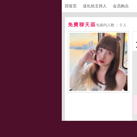
回首页
送礼给主持人
会员购点
免費聊天區
包厢内人数 ： 0 人