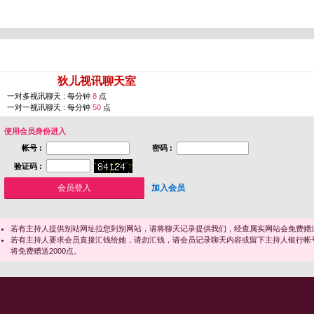
您即将进入 [
狄儿视讯聊天室
]
一对多视讯聊天 : 每分钟
8
点
一对一视讯聊天 : 每分钟
50
点
使用会员身份进入
帐号 :
密码 :
验证码 :
加入会员
若有主持人提供别站网址拉您到别网站，请将聊天记录提供我们，经查属实网站会免费赠送
若有主持人要求会员直接汇钱给她，请勿汇钱，请会员记录聊天内容或留下主持人银行帐
将免费赠送2000点。