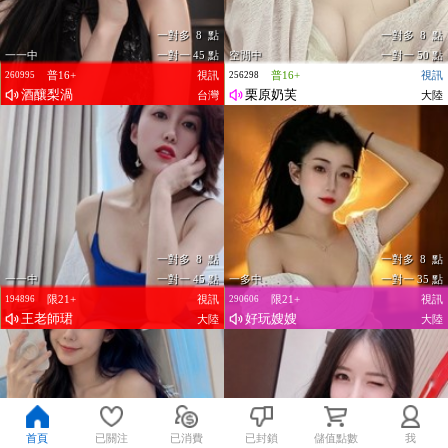
一對多 8 點
一對多 8 點
一一中
一對一 45 點
空閒中
一對一 50 點
普16+
視訊
普16+
視訊
260995
256298
酒釀梨渦
栗原奶芙
台灣
大陸
一對多 8 點
一對多 8 點
一一中
一對一 45 點
一多中
一對一 35 點
限21+
視訊
限21+
視訊
194896
290606
王老師珺
好玩嫂嫂
大陸
大陸
首頁
已關注
已消費
已封鎖
儲值點數
我