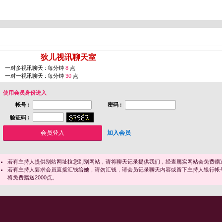
您即将进入 [
狄儿视讯聊天室
]
一对多视讯聊天 : 每分钟
8
点
一对一视讯聊天 : 每分钟
30
点
使用会员身份进入
帐号 :
密码 :
验证码 :
加入会员
若有主持人提供别站网址拉您到别网站，请将聊天记录提供我们，经查属实网站会免费赠送
若有主持人要求会员直接汇钱给她，请勿汇钱，请会员记录聊天内容或留下主持人银行帐
将免费赠送2000点。