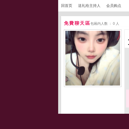
回首页
送礼给主持人
会员购点
免費聊天區
包厢内人数 ： 0 人