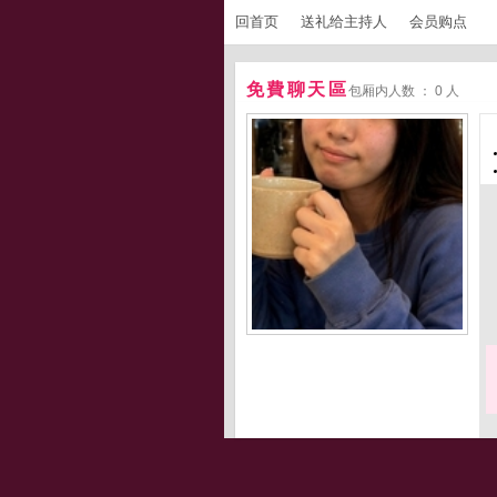
回首页
送礼给主持人
会员购点
免費聊天區
包厢内人数 ： 0 人