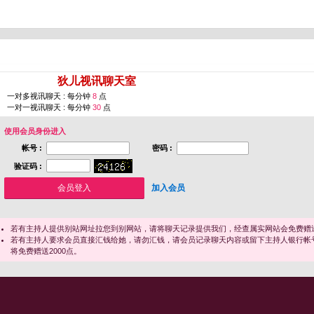
您即将进入 [
狄儿视讯聊天室
]
一对多视讯聊天 : 每分钟
8
点
一对一视讯聊天 : 每分钟
30
点
使用会员身份进入
帐号 :
密码 :
验证码 :
加入会员
若有主持人提供别站网址拉您到别网站，请将聊天记录提供我们，经查属实网站会免费赠送
若有主持人要求会员直接汇钱给她，请勿汇钱，请会员记录聊天内容或留下主持人银行帐
将免费赠送2000点。