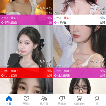
一對多 8 點
一對多 8 點
一多中
一對一 35 點
空閒中
一對一 45 點
限21+
視訊
限21+
視訊
290606
219701
好玩嫂嫂
o奶油o
大陸
台灣
一對多 8 點
一對多 8 點
一一中
一對一 50 點
一多中
一對一 45 點
輔18+
視訊
輔18+
視訊
212817
270184
ㄅㄅ奶茶
上我賊船
台灣
台灣
首頁
已關注
已消費
已封鎖
儲值點數
我