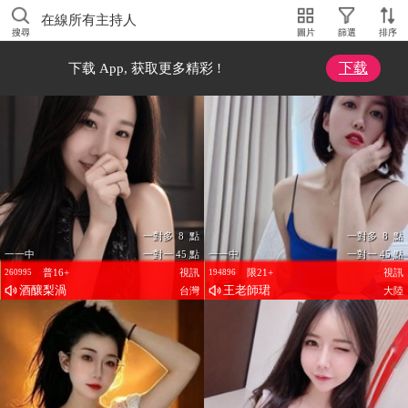
在線所有主持人
搜尋
圖片
篩選
排序
下载
下载 App, 获取更多精彩 !
一對多 8 點
一對多 8 點
一一中
一對一 45 點
一一中
一對一 45 點
普16+
視訊
限21+
視訊
260995
194896
酒釀梨渦
王老師珺
台灣
大陸