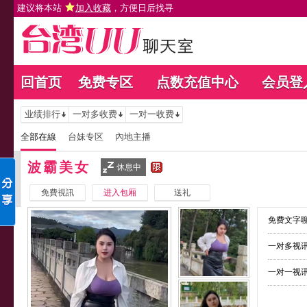
建议将本站
加入收藏
，方便日后找寻
回首页
免费专区
点数充值中心
会员登
业绩排行
一对多收费
一对一收费
全部在線
台妹专区
內地主播
波霸美女
休息中
免費視訊
进入包厢
送礼
免费文字聊
一对多视讯
一对一视讯