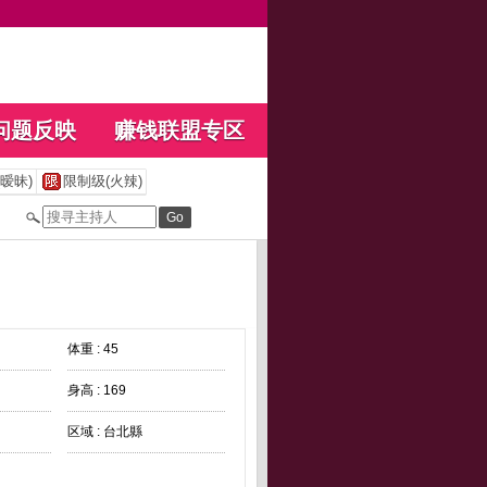
问题反映
赚钱联盟专区
暧昧)
限制级(火辣)
体重 : 45
身高 : 169
区域 : 台北縣