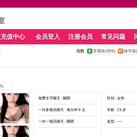
数充值中心
会员登入
注册会员
常见问题
指数
普通级(清纯)
辅导级(
礼
免费文字聊天 :
關閉
性别 : 女性
一对多视讯聊天 :
每分钟 8 点
年龄 : 23 岁
一对一视讯聊天 :
關閉
血型 : ----