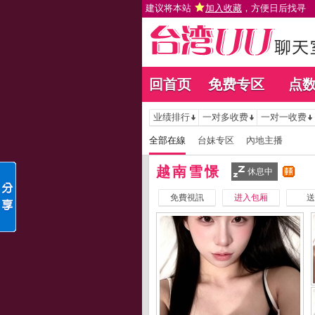
建议将本站
加入收藏
，方便日后找寻
回首页
免费专区
点
业绩排行
一对多收费
一对一收费
全部在線
台妹专区
內地主播
越南雪憬
休息中
免費視訊
进入包厢
送