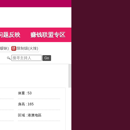
问题反映
赚钱联盟专区
暧昧)
限制级(火辣)
体重 : 53
身高 : 165
区域 : 港澳地區