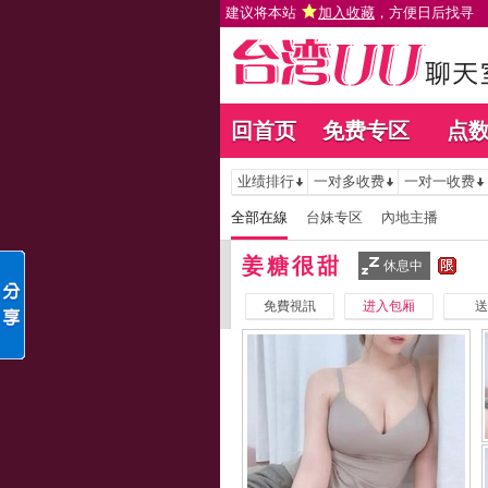
建议将本站
加入收藏
，方便日后找寻
回首页
免费专区
点
业绩排行
一对多收费
一对一收费
全部在線
台妹专区
內地主播
姜糖很甜
休息中
免費視訊
进入包厢
送