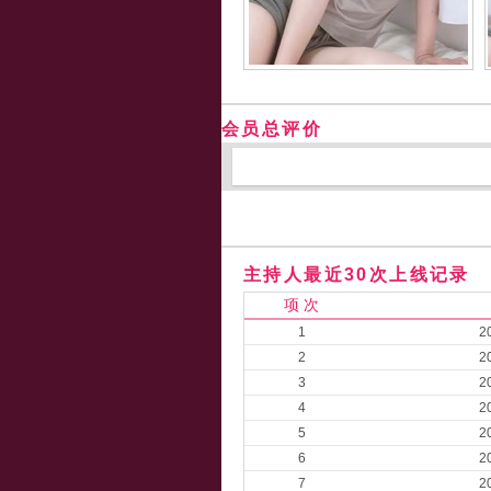
会员总评价
主持人最近30次上线记录
项 次
1
2
2
2
3
2
4
2
5
2
6
2
7
2