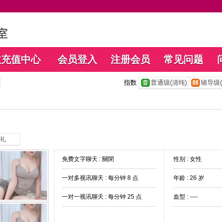
数充值中心
会员登入
注册会员
常见问题
指数
普通级(清纯)
辅导级(
礼
免费文字聊天 :
關閉
性别 : 女性
一对多视讯聊天 :
每分钟 8 点
年龄 : 26 岁
一对一视讯聊天 :
每分钟 25 点
血型 : ----