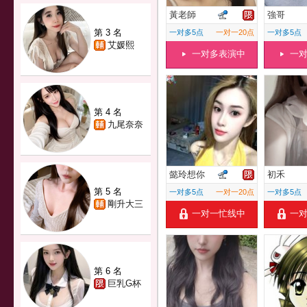
黃老師
強哥
第 3 名
一对多5点
一对一20点
一对多5点
艾媛熙
一对多表演中
一
第 4 名
九尾奈奈
懿玲想你
初禾
第 5 名
一对多5点
一对一20点
一对多5点
剛升大三
一对一忙线中
一
第 6 名
巨乳G杯