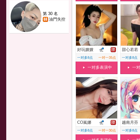
第 30 名
油門失控
好玩嫂嫂
甜心若若
一对多8点
一对一35点
一对多8点
一对多表演中
一
CO嵐娜
越南月芬
一对多8点
一对一30点
一对多8点