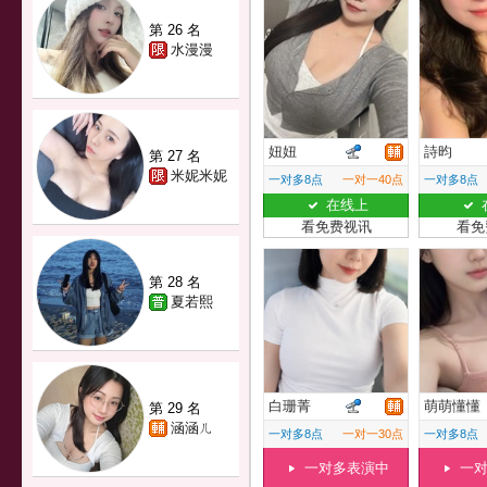
第 26 名
水漫漫
妞妞
詩昀
第 27 名
米妮米妮
一对多8点
一对一40点
一对多8点
在线上
看免费视讯
看免
第 28 名
夏若熙
白珊菁
萌萌懂懂
第 29 名
涵涵ㄦ
一对多8点
一对一30点
一对多8点
一对多表演中
一