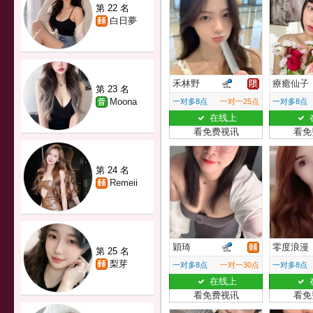
第 22 名
白日夢
禾林野
療癒仙子
第 23 名
Moona
一对多8点
一对一25点
一对多8点
在线上
看免费视讯
看免
第 24 名
Remeii
穎琦
零度浪漫
第 25 名
梨芽
一对多8点
一对一30点
一对多8点
在线上
看免费视讯
看免