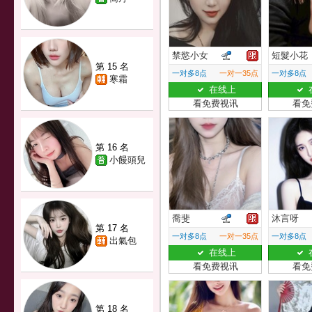
禁慾小女
短髮小花
第 15 名
一对多8点
一对一35点
一对多8点
寒霜
在线上
看免费视讯
看免
第 16 名
小饅頭兒
喬斐
沐言呀
第 17 名
一对多8点
一对一35点
一对多8点
出氣包
在线上
看免费视讯
看免
第 18 名