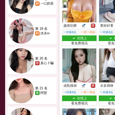
一口奶茶
越南刮擦
要妳好看
第 19 名
一对多8点
一对一30点
一对多8点
沐沐m
在线上
看免费视讯
看免
第 20 名
真心卜騙
成熟搔婦
水多媽咪
第 21 名
一对多8点
一对一25点
一对多8点
阿蠻
在线上
看免费视讯
看免