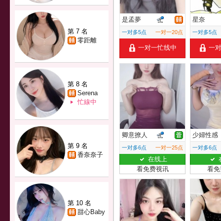
是孟夢
星奈
第 7 名
一对多5点
一对一20点
一对多5点
零距離
一对一忙线中
一
第 8 名
Serena
忙線中
卿意撩人
少婦性感
第 9 名
一对多6点
一对一25点
一对多6点
香奈奈子
在线上
看免费视讯
看免
第 10 名
甜心Baby