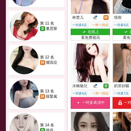
林楚儿
憶南
第 11 名
一对多6点
一对一25点
一对多6点
夏思甯
在线上
看免费视讯
看免
第 12 名
懼高症
冰幽魅兒
奶茶好騷
第 13 名
一对多6点
一对一25点
一对多7点
筱緊嵐
一对多表演中
一
第 14 名
簡丹