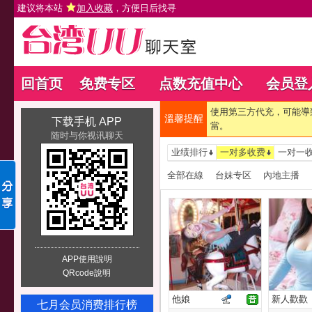
建议将本站
加入收藏
，方便日后找寻
回首页
免费专区
点数充值中心
会员登
使用第三方代充，可能導
溫馨提醒
下载手机 APP
當。
随时与你视讯聊天
业绩排行
一对多收费
一对一
全部在線
台妹专区
內地主播
APP使用說明
QRcode說明
他娘
新人歡歡
七月会员消费排行榜