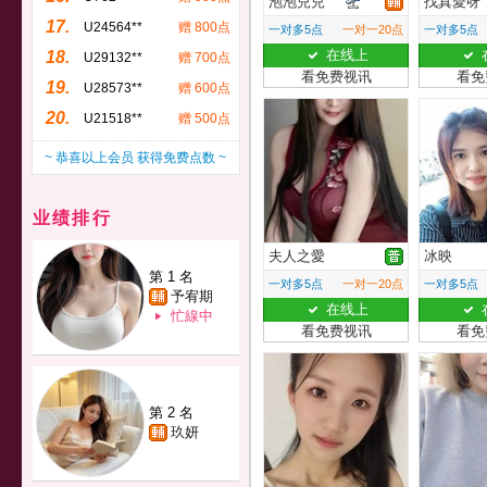
泡泡兒兒
找真愛呀
17.
U24564**
赠 800点
一对多5点
一对一20点
一对多5点
在线上
18.
U29132**
赠 700点
看免费视讯
看免
19.
U28573**
赠 600点
20.
U21518**
赠 500点
~ 恭喜以上会员 获得免费点数 ~
业绩排行
夫人之愛
冰映
第 1 名
一对多5点
一对一20点
一对多5点
予宥期
在线上
忙線中
看免费视讯
看免
第 2 名
玖妍